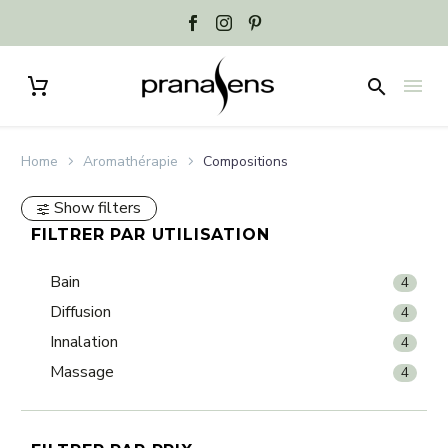
Home
Aromathérapie
Compositions
Show filters
FILTRER PAR UTILISATION
Bain
4
Diffusion
4
Innalation
4
Massage
4