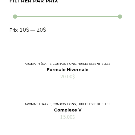
FILTRER PAR PRIX
Prix
Prix
10$
20$
Prix:
—
min
max
AROMATHÉRAPIE
,
COMPOSITIONS
,
HUILES ESSENTIELLES
Formule Hivernale
20.00
$
AROMATHÉRAPIE
,
COMPOSITIONS
,
HUILES ESSENTIELLES
Complexe V
15.00
$