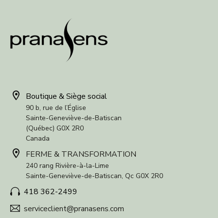


Boutique & Siège social
90 b, rue de l’Église
Sainte-Geneviève-de-Batiscan
(Québec) G0X 2R0
Canada


FERME & TRANSFORMATION
240 rang Rivière-à-la-Lime
Sainte-Geneviève-de-Batiscan, Qc G0X 2R0
418 362-2499


serviceclient@pranasens.com

