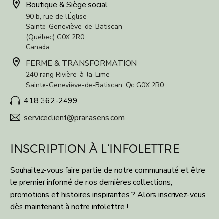


Boutique & Siège social
90 b, rue de l’Église
Sainte-Geneviève-de-Batiscan
(Québec) G0X 2R0
Canada


FERME & TRANSFORMATION
240 rang Rivière-à-la-Lime
Sainte-Geneviève-de-Batiscan, Qc G0X 2R0
418 362-2499


serviceclient@pranasens.com


INSCRIPTION À L’INFOLETTRE
Souhaitez-vous faire partie de notre communauté et être
le premier informé de nos dernières collections,
promotions et histoires inspirantes ? Alors inscrivez-vous
dès maintenant à notre infolettre !