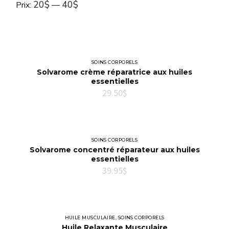
Prix
Prix
20$
40$
Prix:
—
min
max
SOINS CORPORELS
Solvarome crème réparatrice aux huiles
essentielles
29.50
$
SOINS CORPORELS
Solvarome concentré réparateur aux huiles
essentielles
39.95
$
HUILE MUSCULAIRE
,
SOINS CORPORELS
Huile Relaxante Musculaire