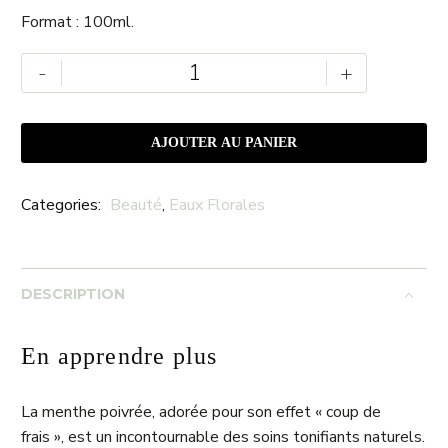
Format : 100ml.
quantité
-
+
de
Eau
florale
AJOUTER AU PANIER
de
Menthe
Categories:
Beauté
,
Eaux Florales
Poivrée
DESCRIPTION
En apprendre plus
La menthe poivrée, adorée pour son effet « coup de
frais », est un incontournable des soins tonifiants naturels.