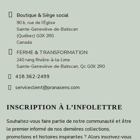


Boutique & Siège social
90 b, rue de l’Église
Sainte-Geneviève-de-Batiscan
(Québec) G0X 2R0
Canada


FERME & TRANSFORMATION
240 rang Rivière-à-la-Lime
Sainte-Geneviève-de-Batiscan, Qc G0X 2R0


418 362-2499


serviceclient@pranasens.com
INSCRIPTION À L’INFOLETTRE
Souhaitez-vous faire partie de notre communauté et être
le premier informé de nos dernières collections,
promotions et histoires inspirantes ? Alors inscrivez-vous