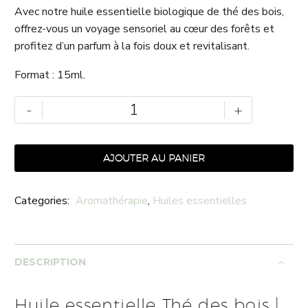
Avec notre huile essentielle biologique de thé des bois,
offrez-vous un voyage sensoriel au cœur des forêts et
profitez d’un parfum à la fois doux et revitalisant.
Format : 15ml.
quantité
-
+
de
Huile
essentielle
AJOUTER AU PANIER
Thé
des
Categories:
Aromathérapie
,
Huiles essentielles
bois
|
Wintergreen
DESCRIPTION
Huile essentielle Thé des bois |