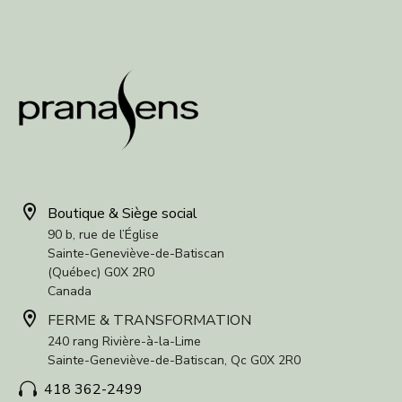


Boutique & Siège social
90 b, rue de l’Église
Sainte-Geneviève-de-Batiscan
(Québec) G0X 2R0
Canada


FERME & TRANSFORMATION
240 rang Rivière-à-la-Lime
Sainte-Geneviève-de-Batiscan, Qc G0X 2R0
418 362-2499

