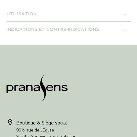
UTILISATION
INDICATIONS ET CONTRE-INDICATIONS


Boutique & Siège social
90 b, rue de l’Église
Sainte-Geneviève-de-Batiscan