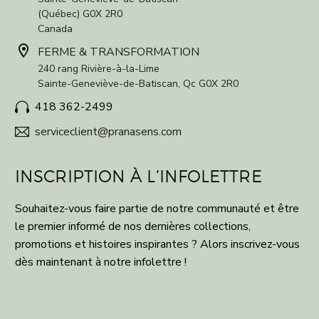
(Québec) G0X 2R0
Canada


FERME & TRANSFORMATION
240 rang Rivière-à-la-Lime
Sainte-Geneviève-de-Batiscan, Qc G0X 2R0
418 362-2499


serviceclient@pranasens.com


INSCRIPTION À L’INFOLETTRE
Souhaitez-vous faire partie de notre communauté et être
le premier informé de nos dernières collections,
promotions et histoires inspirantes ? Alors inscrivez-vous
dès maintenant à notre infolettre !